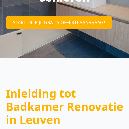
START HIER JE GRATIS OFFERTEAANVRAAG!
Inleiding tot
Badkamer Renovatie
in Leuven