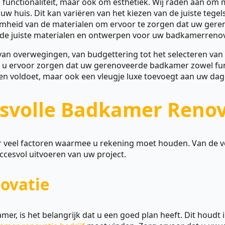
 functionaliteit, maar ook om esthetiek. Wij raden aan om 
 uw huis. Dit kan variëren van het kiezen van de juiste tegel
amheid van de materialen om ervoor te zorgen dat uw gere
 de juiste materialen en ontwerpen voor uw badkamerrenova
an overwegingen, van budgettering tot het selecteren van
 u ervoor zorgen dat uw gerenoveerde badkamer zowel functi
en voldoet, maar ook een vleugje luxe toevoegt aan uw dage
esvolle Badkamer Renov
er veel factoren waarmee u rekening moet houden. Van de v
uccesvol uitvoeren van uw project.
ovatie
r, is het belangrijk dat u een goed plan heeft. Dit houdt i