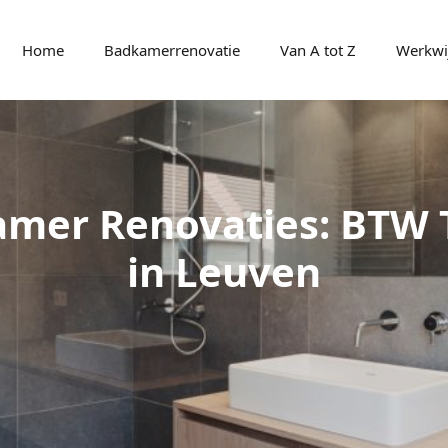
Home
Badkamerrenovatie
Van A tot Z
Werkwi
amer Renovaties: BTW 
in Leuven